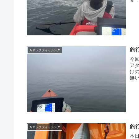
４
ズが
釣
カヤックフィッシング
今
ア
け
無
す。
釣
カヤックフィッシング
本