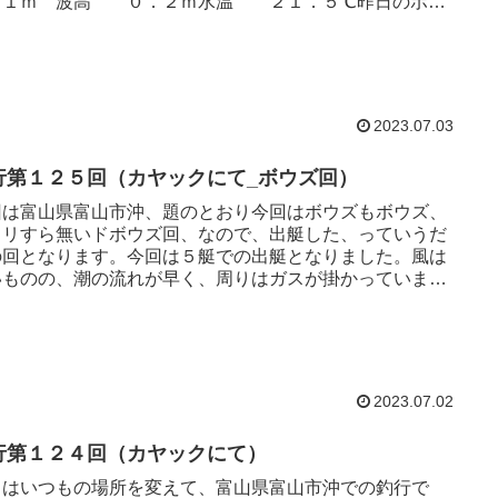
．１ｍ 波高 ０．２ｍ水温 ２１．５℃昨日のボウ
精神的に響いているので、...
2023.07.03
行第１２５回（カヤックにて_ボウズ回）
回は富山県富山市沖、題のとおり今回はボウズもボウズ、
タリすら無いドボウズ回、なので、出艇した、っていうだ
の回となります。今回は５艇での出艇となりました。風は
いものの、潮の流れが早く、周りはガスが掛かっていま
また、昨日までの大雨の...
2023.07.02
行第１２４回（カヤックにて）
日はいつもの場所を変えて、富山県富山市沖での釣行で