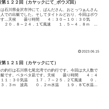
行第１２２回（カヤックにて_ボウズ回）
日は石川県金沢市沖にて、ぱんださん、おとっつぁんさん
３人での出艇でした。そしてタイトルどおり、今回はボウ
です…天候 曇り時間 ４：３０～１０：３０気
 ２０．８～２４．１℃風速 １．５～４．８ｍ 波
 ０．２ｍ水温 ２０．...
2023.06.15
行第１２１回（カヤックにて）
回の釣行は石川県七尾北湾での釣行です。今回は大人数で
出艇です。ベタベタ凪です。天候 曇り時間 ４：４
～１１：３０気温 １７．７～２５．２℃風速 ０．
～３．３ｍ 波高 ０．２ｍ水温 １９．８℃水温も
だん高くなってきまし...