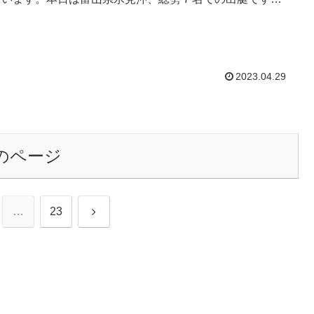
候 快晴時間 ５：...
2023.04.29
のページ
次
…
23
へ