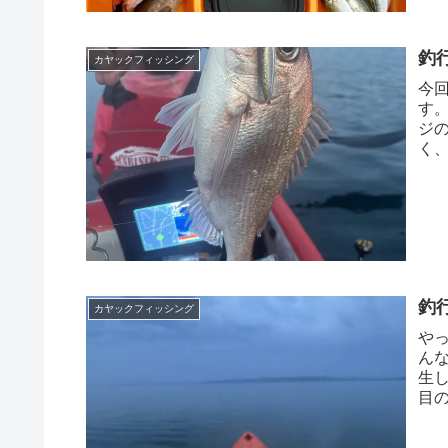
釣
カヤックフィッシング
今
す
ジ
く
れ時
釣
カヤックフィッシング
や
ん
生
目
北湾