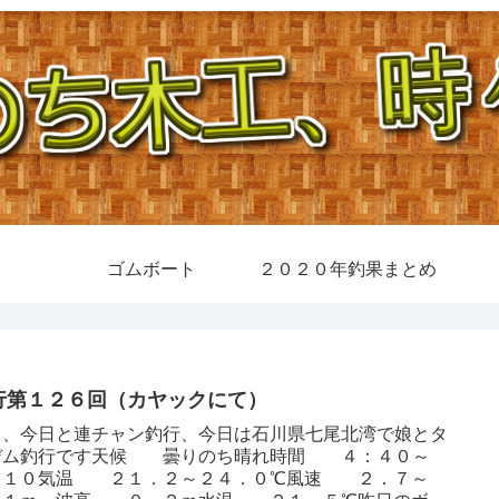
ゴムボート
２０２０年釣果まとめ
行第１２６回（カヤックにて）
日、今日と連チャン釣行、今日は石川県七尾北湾で娘とタ
デム釣行です天候 曇りのち晴れ時間 ４：４０～
：１０気温 ２１．２～２４．０℃風速 ２．７～