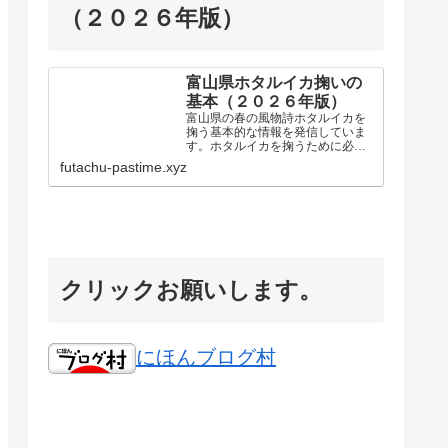
（２０２６年版）
富山県ホタルイカ掬いの
基本（２０２６年版）
富山県の春の風物詩ホタルイカを
掬う基本的な情報を発信していま
す。ホタルイカを掬うために必要
な道具や掬いやすい場所、条件や
futachu-pastime.xyz
マナーなどを発信しています。少
しでも皆様の参考になれば嬉しい
です。このサイトを見て１匹でも
多くのホタルイカを掬いましょう...
クリックお願いします。
にほんブログ村