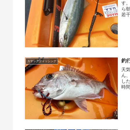
す
ら
若
候を
釣
カヤックフィッシング
天
ん
し
時
速 