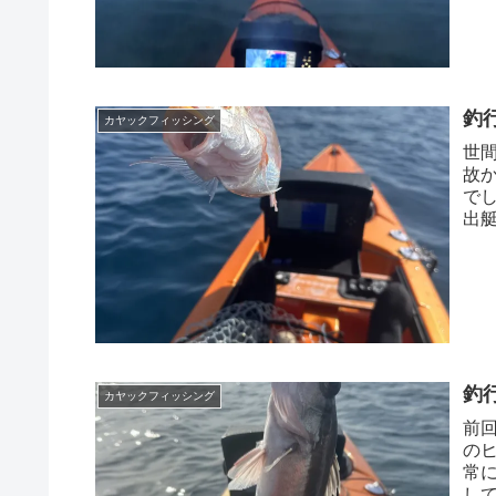
釣
カヤックフィッシング
世
故
で
出
温 
釣
カヤックフィッシング
前
の
常
し