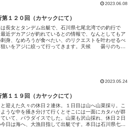
2023.06.08
行第１２０回（カヤックにて）
回は長女とタンデム出艇で、石川県七尾北湾での釣行で
。最近デカアジが釣れているとの情報で、なんとしてもア
の刺身、なめろうが食べたい、のリクエストを叶わせるべ
、狙いをアジに絞って行ってきます。天候 曇りのち晴
間 ４：３０～８：０...
2023.05.24
行第１１９回（カヤックにて）
っと迎えた久々の休日２連休。１日目は山へ山菜採り。こ
なような中を掻き分けて行くとそこには一面にカタハが群
していて、パラダイスでした。山菜も沢山採れ、休日２日
の今日は海へ、大漁目指して出艇です。本日は石川県七尾
、アジ・真鯛を狙って...