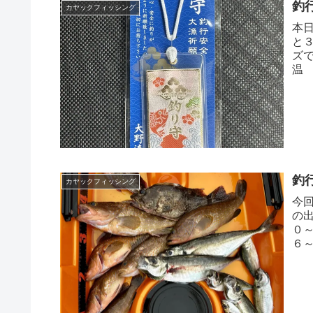
釣
カヤックフィッシング
本
と
ズ
温
高
釣
カヤックフィッシング
今
の
０
６
だん