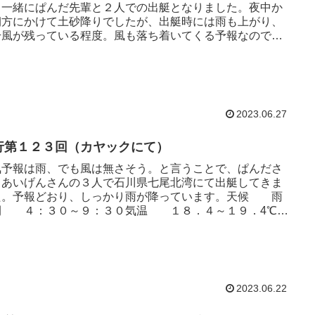
。一緒にぱんだ先輩と２人での出艇となりました。夜中か
朝方にかけて土砂降りでしたが、出艇時には雨も上がり、
干風が残っている程度。風も落ち着いてくる予報なので天
見ながらの出艇です。天...
2023.06.27
行第１２３回（カヤックにて）
気予報は雨、でも風は無さそう。と言うことで、ぱんださ
、あいげんさんの３人で石川県七尾北湾にて出艇してきま
た。予報どおり、しっかり雨が降っています。天候 雨
間 ４：３０～９：３０気温 １８．４～１９．4℃風
０．２～２．１ｍ...
2023.06.22