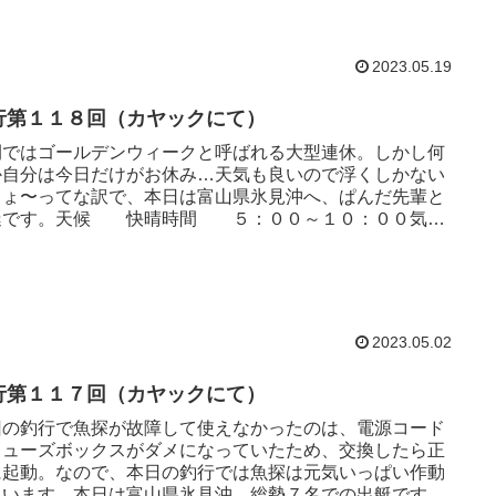
2023.05.19
行第１１８回（カヤックにて）
間ではゴールデンウィークと呼ばれる大型連休。しかし何
か自分は今日だけがお休み…天気も良いので浮くしかない
しょ〜ってな訳で、本日は富山県氷見沖へ、ぱんだ先輩と
艇です。天候 快晴時間 ５：００～１０：００気
７．３～１７．２℃風...
2023.05.02
行第１１７回（カヤックにて）
回の釣行で魚探が故障して使えなかったのは、電源コード
ヒューズボックスがダメになっていたため、交換したら正
に起動。なので、本日の釣行では魚探は元気いっぱい作動
ています。本日は富山県氷見沖、総勢７名での出艇です。