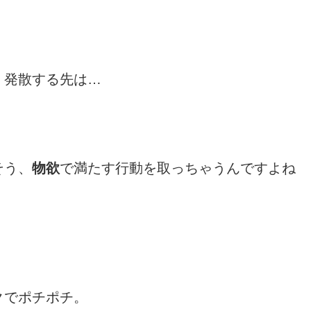
、発散する先は…
そう、
物欲
で満たす行動を取っちゃうんですよね
クでポチポチ。