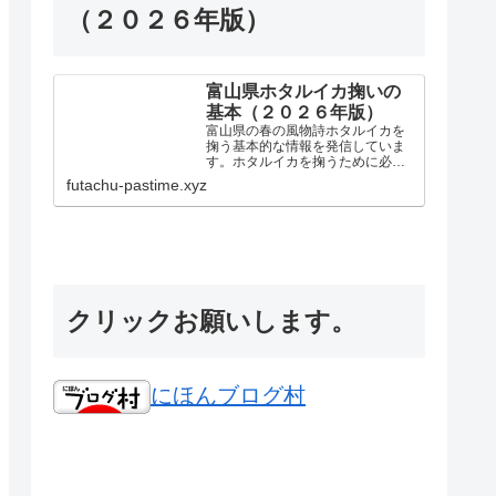
（２０２６年版）
富山県ホタルイカ掬いの
基本（２０２６年版）
富山県の春の風物詩ホタルイカを
掬う基本的な情報を発信していま
す。ホタルイカを掬うために必要
な道具や掬いやすい場所、条件や
futachu-pastime.xyz
マナーなどを発信しています。少
しでも皆様の参考になれば嬉しい
です。このサイトを見て１匹でも
多くのホタルイカを掬いましょう...
クリックお願いします。
にほんブログ村